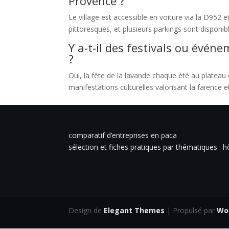
Provence ?
Le village est accessible en voiture via la D952 
pittoresques, et plusieurs parkings sont disponibl
Y a-t-il des festivals ou évén
?
Oui, la fête de la lavande chaque été au plate
manifestations culturelles valorisant la faïence et
comparatif d’entreprises en paca
sélection et fiches pratiques par thématiques : h
Design de
Elegant Themes
| Propulsé par
Wo