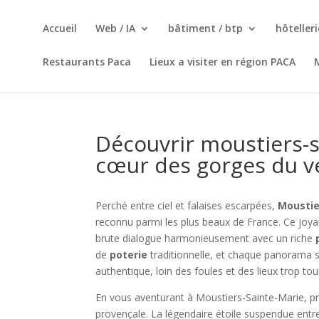
Accueil
Web / IA
bâtiment / btp
hôteller
Restaurants Paca
Lieux a visiter en région PACA
Découvrir moustiers-s
cœur des gorges du 
Perché entre ciel et falaises escarpées,
Moustie
reconnu parmi les plus beaux de France. Ce joy
brute dialogue harmonieusement avec un riche
de
poterie
traditionnelle, et chaque panorama su
authentique, loin des foules et des lieux trop tou
En vous aventurant à Moustiers-Sainte-Marie, pr
provençale. La légendaire étoile suspendue entre