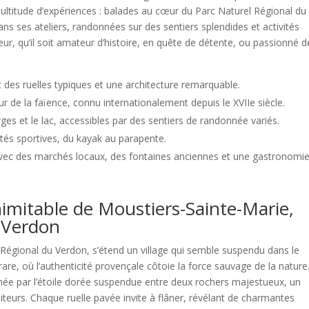
multitude d’expériences : balades au cœur du Parc Naturel Régional du
ns ses ateliers, randonnées sur des sentiers splendides et activités
teur, qu’il soit amateur d’histoire, en quête de détente, ou passionné d
 des ruelles typiques et une architecture remarquable.
r de la faïence, connu internationalement depuis le XVIIe siècle.
ges et le lac, accessibles par des sentiers de randonnée variés.
ités sportives, du kayak au parapente.
avec des marchés locaux, des fontaines anciennes et une gastronomi
imitable de Moustiers-Sainte-Marie,
 Verdon
 Régional du Verdon, s’étend un village qui semble suspendu dans le
rare, où l’authenticité provençale côtoie la force sauvage de la nature
carnée par l’étoile dorée suspendue entre deux rochers majestueux, un
siteurs. Chaque ruelle pavée invite à flâner, révélant de charmantes