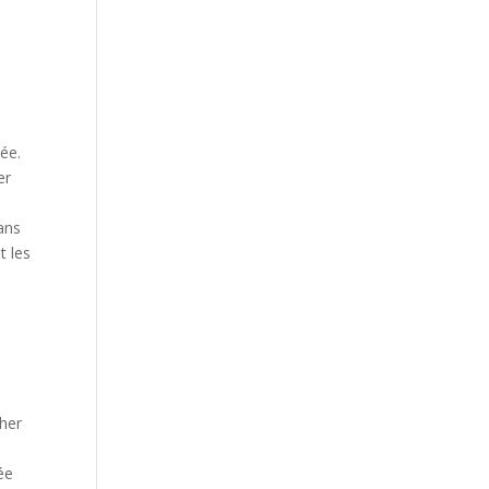
ée.
er
sans
t les
cher
rée