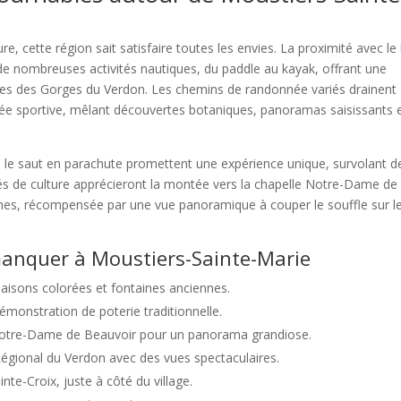
, cette région sait satisfaire toutes les envies. La proximité avec le
e nombreuses activités nautiques, du paddle au kayak, offrant une
euses des Gorges du Verdon. Les chemins de randonnée variés drainent
née sportive, mêlant découvertes botaniques, panoramas saisissants 
 le saut en parachute promettent une expérience unique, survolant d
és de culture apprécieront la montée vers la chapelle Notre-Dame de
ches, récompensée par une vue panoramique à couper le souffle sur l
 manquer à Moustiers-Sainte-Marie
maisons colorées et fontaines anciennes.
démonstration de poterie traditionnelle.
 Notre-Dame de Beauvoir pour un panorama grandiose.
égional du Verdon avec des vues spectaculaires.
inte-Croix, juste à côté du village.