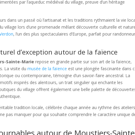
imentées par l’aqueduc médiéval du village, preuve d’un héritage
rs dans un passé où l’artisanat et les traditions rythmaient la vie loca
u village lors d’une promenade mêlant découverte culturelle et nature
 Verdon
, l’un des plus spectaculaires d’Europe, parfait pour randonneu
turel d’exception autour de la faïence
rs-Sainte-Marie
repose en grande partie sur son art de la faïence,
s. La visite du
musée de la faïence
est une plongée fascinante dans c
istorique ou contemporaine, témoigne d’un savoir-faire ancestral. La
otifs inspirés des alentours, un trait singulier qui enchante les
 boutiques du village offrent également une belle palette de découverte
uthentique.
véritable tradition locale, célébrée chaque année au rythme des ateliers
l à ne pas manquer pour qui souhaite comprendre le caractère unique d
tournables autour de Moustiers-Sainte