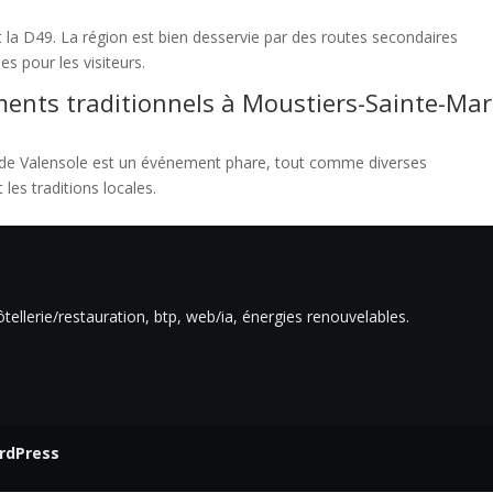
et la D49. La région est bien desservie par des routes secondaires
es pour les visiteurs.
ements traditionnels à Moustiers-Sainte-Mar
au de Valensole est un événement phare, tout comme diverses
 les traditions locales.
ôtellerie/restauration, btp, web/ia, énergies renouvelables.
rdPress