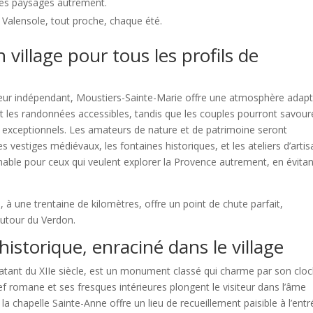
les paysages autrement.
e Valensole, tout proche, chaque été.
village pour tous les profils de
eur indépendant, Moustiers-Sainte-Marie offre une atmosphère adapt
 et les randonnées accessibles, tandis que les couples pourront savour
xceptionnels. Les amateurs de nature et de patrimoine seront
 vestiges médiévaux, les fontaines historiques, et les ateliers d’arti
able pour ceux qui veulent explorer la Provence autrement, en évitan
s
, à une trentaine de kilomètres, offre un point de chute parfait,
utour du Verdon.
historique, enraciné dans le village
datant du XIIe siècle, est un monument classé qui charme par son clo
ef romane et ses fresques intérieures plongent le visiteur dans l’âme
s, la chapelle Sainte-Anne offre un lieu de recueillement paisible à l’ent