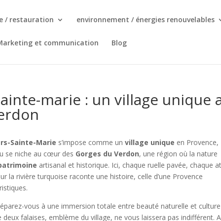
ie / restauration
environnement / énergies renouvelables
Marketing et communication
Blog
ainte-marie : un village unique 
verdon
rs-Sainte-Marie
s’impose comme un
village unique
en Provence,
au se niche au cœur des
Gorges du Verdon
, une région où la nature
patrimoine
artisanal et historique. Ici, chaque ruelle pavée, chaque at
r la rivière turquoise raconte une histoire, celle d’une Provence
ristiques.
éparez-vous à une immersion totale entre beauté naturelle et culture
 deux falaises, emblème du village, ne vous laissera pas indifférent. 