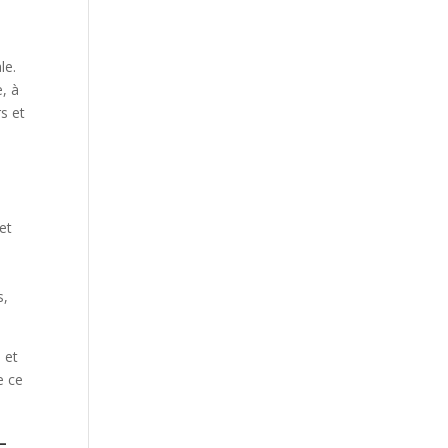
le.
, à
rs et
et
s,
 et
e ce
-