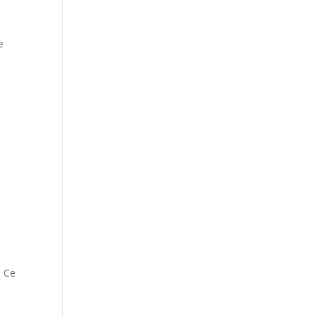
e
e
. Ce